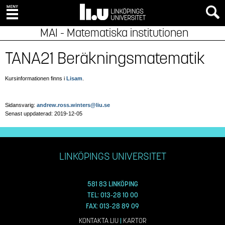
MAI - Matematiska institutionen
TANA21 Beräkningsmatematik
Kursinformationen finns i
Lisam
.
Sidansvarig:
andrew.ross.winters@liu.se
Senast uppdaterad: 2019-12-05
LINKÖPINGS UNIVERSITET
581 83 LINKÖPING
TEL: 013-28 10 00
FAX: 013-28 89 09
KONTAKTA LIU
|
KARTOR