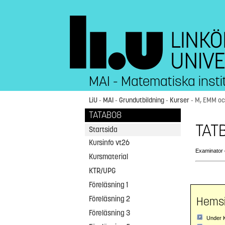
MAI - Matematiska insti
LiU
-
MAI
-
Grundutbildning
-
Kurser
- M, EMM o
TATAB08
TATB
Startsida
Kursinfo vt26
Examinator 
Kursmaterial
KTR/UPG
Föreläsning 1
Föreläsning 2
Hemsi
Föreläsning 3
Under K