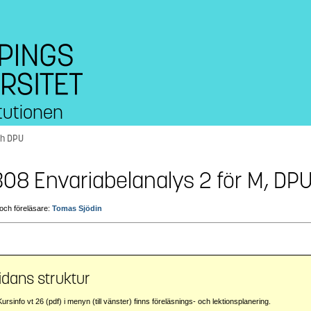
tutionen
ch DPU
08 Envariabelanalys 2 för M, D
och föreläsare:
Tomas Sjödin
dans struktur
ursinfo vt 26 (pdf) i menyn (till vänster) finns föreläsnings- och lektionsplanering.