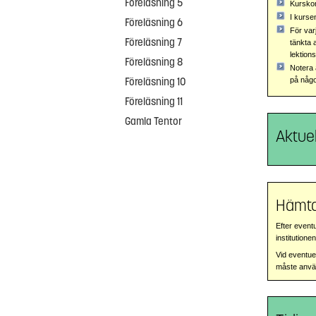
Föreläsning 5
Kurskom
I kurse
Föreläsning 6
För var
Föreläsning 7
tänkta 
lektion
Föreläsning 8
Notera 
på någo
Föreläsning 10
Föreläsning 11
Gamla Tentor
Aktuel
Hämta
Efter event
institutionen
Vid eventuel
måste använ