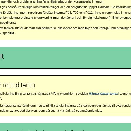
pendier och problemsamling finns tillgängligt under kursmaterial i menyn.
n ges också tre frivilliga kontrollskrivningar och en obligatorisk uppgift i Möbius. Se informa
je föreläsning, utom repetitionsföreläsningarna Fö4, Fö9 och Fö12, finns en egen sida i meny
att komplettera ordinarie undervisning (men de täcker i och för sig hela kursen). Efter exemp
suppgifterna.
att tanken inte är att man ska behöva se alla videor om man följer den vanliga undervisningen
t specifikt.
lt
 rättad tenta
uell visning finns tentan att hämta på MAI:s expedition, se sidan
Hämta rättad tenta
i Liunet
".
la klagomål på rättningen måste ni följa anvisningarna på sidan som det länkas till ovan under 
da er av avsedd blankett, som går att nå via länk på ovanstående sida.