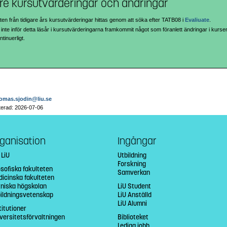
are kursutvärderingar och ändringar
ten från tidigare års kursutvärderingar hittas genom att söka efter TATB08 i
Evaliuate
.
 inte inför detta läsår i kursutvärderingarna framkommit något som föranlett ändringar i kur
tinuerligt.
omas.sjodin@liu.se
terad: 2026-07-06
ganisation
Ingångar
 LiU
Utbildning
Forskning
osofiska fakulteten
Samverkan
icinska fakulteten
niska högskolan
LiU Student
bildningsvetenskap
LiU Anställd
LiU Alumni
titutioner
versitetsförvaltningen
Biblioteket
Lediga jobb