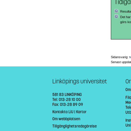
Tidig
Resulta
Det har
görs kon
Sidansvarig:
t
Senast uppda
Linköpings universitet
Or
Om
581 83 LINKÖPING
Fil
Tel: 013-28 10 00
Med
Fax: 013-28 89 09
Tek
Kontakta LiU
|
Kartor
Ut
Om webbplatsen
Ins
Uni
Tillgänglighetsredogörelse