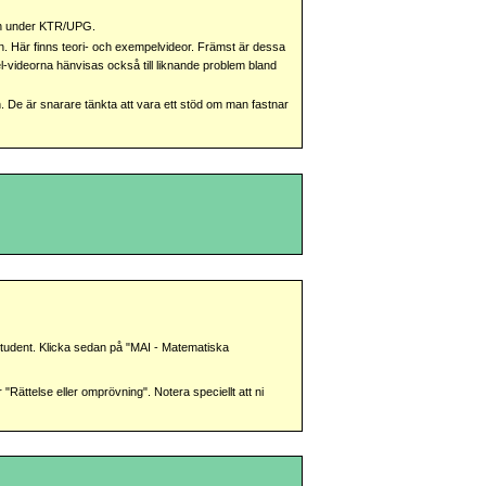
tion under KTR/UPG.
n. Här finns teori- och exempelvideor. Främst är dessa
el-videorna hänvisas också till liknande problem bland
. De är snarare tänkta att vara ett stöd om man fastnar
 student. Klicka sedan på "MAI - Matematiska
"Rättelse eller omprövning". Notera speciellt att ni