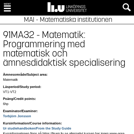
MAI - Matematiska institutionen
91MA32 - Matematik:
Programmering med
matematisk och
ämnesdidaktisk specialisering
Ämnesområde/Subject area:
Matematik
Läsperiod/Study period:
VT1-VT2
Poäng/Credit points:
6hp
Examinator/Examiner:
Torbjörn Jonsson
Kursinformation/Course information:
Ur studiehandboken/From the Study Guide
Kursinformationen finns på https://lisam.liu.se alternativt kursen har ingen www-area.