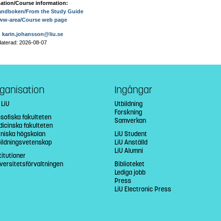
ation/Course information:
andboken/From the Study Guide
ww-area/Course web page
:
karin.johansson@liu.se
aterad: 2026-08-07
ganisation
Ingångar
 LiU
Utbildning
Forskning
osofiska fakulteten
Samverkan
icinska fakulteten
niska högskolan
LiU Student
bildningsvetenskap
LiU Anställd
LiU Alumni
titutioner
versitetsförvaltningen
Biblioteket
Lediga jobb
Press
LiU Electronic Press