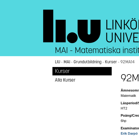
MAI - Matematiska insti
LIU
-
MAI
-
Grundutbildning
-
Kurser
- 92MA14
Kurser
92MA
Alla Kurser
Ämnesområ
Matematik
Läsperiod/
HT2
Poäng/Cred
6hp
Examinator
Erik Darpö