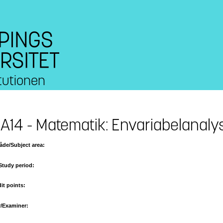
tutionen
14 - Matematik: Envariabelanalys
de/Subject area:
Study period:
it points:
/Examiner: