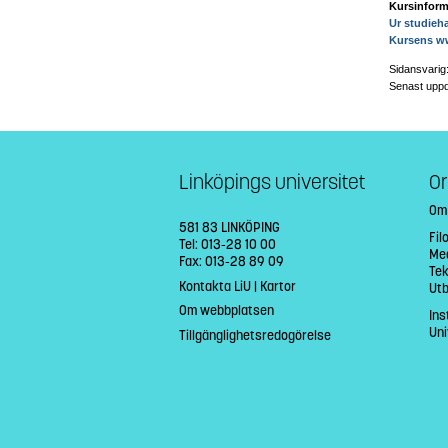
Kursinform
Ur studieh
Kursens w
Sidansvarig
Senast uppd
Linköpings universitet
Or
Om
581 83 LINKÖPING
Fil
Tel: 013-28 10 00
Med
Fax: 013-28 89 09
Tek
Kontakta LiU
|
Kartor
Ut
Om webbplatsen
Ins
Uni
Tillgänglighetsredogörelse