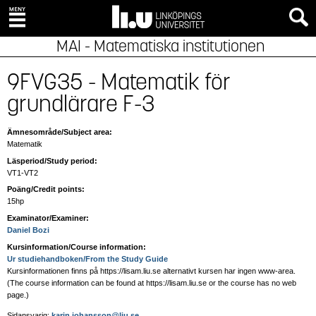
MAI - Matematiska institutionen
9FVG35 - Matematik för
grundlärare F-3
Ämnesområde/Subject area:
Matematik
Läsperiod/Study period:
VT1-VT2
Poäng/Credit points:
15hp
Examinator/Examiner:
Daniel Bozi
Kursinformation/Course information:
Ur studiehandboken/From the Study Guide
Kursinformationen finns på https://lisam.liu.se alternativt kursen har ingen www-area.
(The course information can be found at https://lisam.liu.se or the course has no web
page
.)
Sidansvarig:
karin.johansson@liu.se