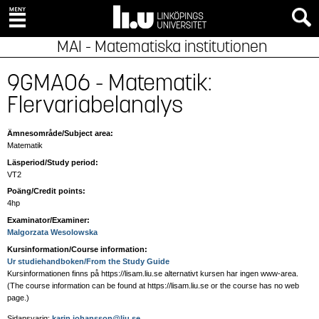
MAI - Matematiska institutionen
9GMA06 - Matematik:
Flervariabelanalys
Ämnesområde/Subject area:
Matematik
Läsperiod/Study period:
VT2
Poäng/Credit points:
4hp
Examinator/Examiner:
Malgorzata Wesolowska
Kursinformation/Course information:
Ur studiehandboken/From the Study Guide
Kursinformationen finns på https://lisam.liu.se alternativt kursen har ingen www-area.
(The course information can be found at https://lisam.liu.se or the course has no web
page
.)
Sidansvarig:
karin.johansson@liu.se