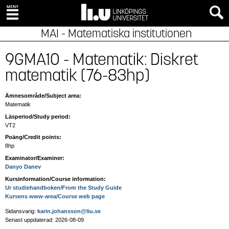
MAI - Matematiska institutionen
9GMA10 - Matematik: Diskret
matematik (76-83hp)
Ämnesområde/Subject area:
Matematik
Läsperiod/Study period:
VT2
Poäng/Credit points:
8hp
Examinator/Examiner:
Danyo Danev
Kursinformation/Course information:
Ur studiehandboken/From the Study Guide
Kursens www-area/Course web page
Sidansvarig:
karin.johansson@liu.se
Senast uppdaterad: 2026-08-09