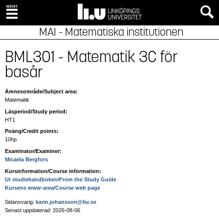
MAI - Matematiska institutionen
BML301 - Matematik 3C för
basår
Ämnesområde/Subject area:
Matematik
Läsperiod/Study period:
HT1
Poäng/Credit points:
10hp
Examinator/Examiner:
Micaela Bergfors
Kursinformation/Course information:
Ur studiehandboken/From the Study Guide
Kursens www-area/Course web page
Sidansvarig:
karin.johansson@liu.se
Senast uppdaterad: 2026-08-06