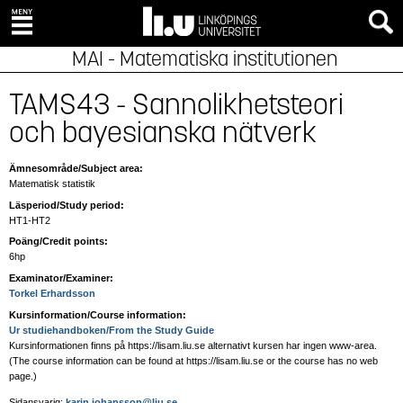
MAI - Matematiska institutionen
TAMS43 - Sannolikhetsteori
och bayesianska nätverk
Ämnesområde/Subject area:
Matematisk statistik
Läsperiod/Study period:
HT1-HT2
Poäng/Credit points:
6hp
Examinator/Examiner:
Torkel Erhardsson
Kursinformation/Course information:
Ur studiehandboken/From the Study Guide
Kursinformationen finns på https://lisam.liu.se alternativt kursen har ingen www-area.
(The course information can be found at https://lisam.liu.se or the course has no web
page
.)
Sidansvarig:
karin.johansson@liu.se