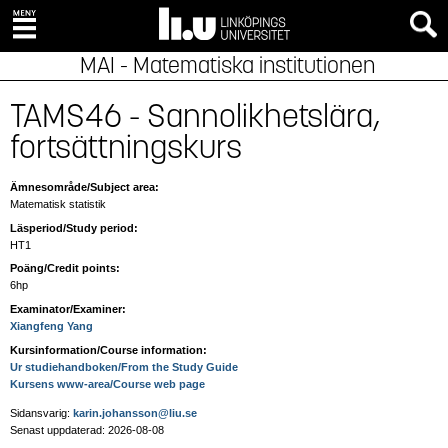
MAI - Matematiska institutionen
TAMS46 - Sannolikhetslära,
fortsättningskurs
Ämnesområde/Subject area:
Matematisk statistik
Läsperiod/Study period:
HT1
Poäng/Credit points:
6hp
Examinator/Examiner:
Xiangfeng Yang
Kursinformation/Course information:
Ur studiehandboken/From the Study Guide
Kursens www-area/Course web page
Sidansvarig:
karin.johansson@liu.se
Senast uppdaterad: 2026-08-08