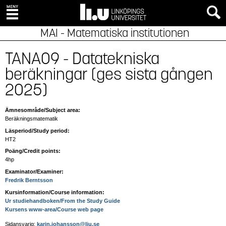
MAI - Matematiska institutionen
TANA09 - Datatekniska
beräkningar (ges sista gången
2025)
Ämnesområde/Subject area:
Beräkningsmatematik
Läsperiod/Study period:
HT2
Poäng/Credit points:
4hp
Examinator/Examiner:
Fredrik Berntsson
Kursinformation/Course information:
Ur studiehandboken/From the Study Guide
Kursens www-area/Course web page
Sidansvarig:
karin.johansson@liu.se