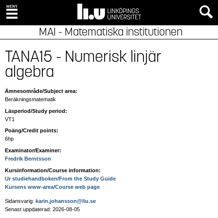
MAI - Matematiska institutionen
TANA15 - Numerisk linjär
algebra
Ämnesområde/Subject area:
Beräkningsmatematik
Läsperiod/Study period:
VT1
Poäng/Credit points:
6hp
Examinator/Examiner:
Fredrik Berntsson
Kursinformation/Course information:
Ur studiehandboken/From the Study Guide
Kursens www-area/Course web page
Sidansvarig:
karin.johansson@liu.se
Senast uppdaterad: 2026-08-05