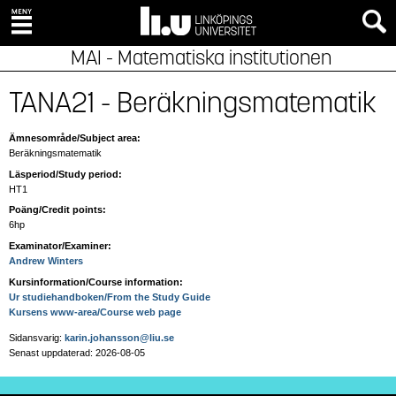
MAI - Matematiska institutionen
TANA21 - Beräkningsmatematik
Ämnesområde/Subject area:
Beräkningsmatematik
Läsperiod/Study period:
HT1
Poäng/Credit points:
6hp
Examinator/Examiner:
Andrew Winters
Kursinformation/Course information:
Ur studiehandboken/From the Study Guide
Kursens www-area/Course web page
Sidansvarig:
karin.johansson@liu.se
Senast uppdaterad: 2026-08-05