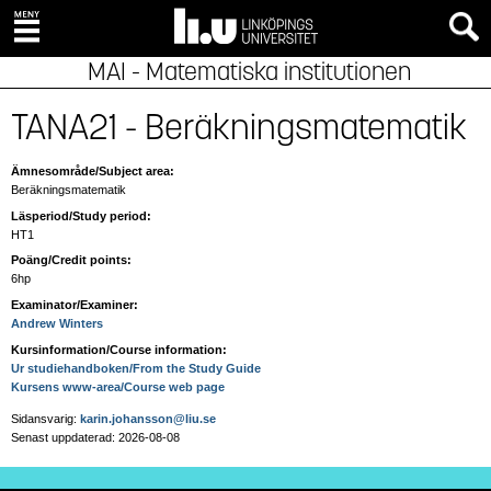
MAI - Matematiska institutionen
TANA21 - Beräkningsmatematik
Ämnesområde/Subject area:
Beräkningsmatematik
Läsperiod/Study period:
HT1
Poäng/Credit points:
6hp
Examinator/Examiner:
Andrew Winters
Kursinformation/Course information:
Ur studiehandboken/From the Study Guide
Kursens www-area/Course web page
Sidansvarig:
karin.johansson@liu.se
Senast uppdaterad: 2026-08-08