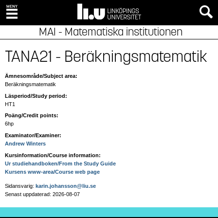
MAI - Matematiska institutionen
TANA21 - Beräkningsmatematik
Ämnesområde/Subject area:
Beräkningsmatematik
Läsperiod/Study period:
HT1
Poäng/Credit points:
6hp
Examinator/Examiner:
Andrew Winters
Kursinformation/Course information:
Ur studiehandboken/From the Study Guide
Kursens www-area/Course web page
Sidansvarig:
karin.johansson@liu.se
Senast uppdaterad: 2026-08-07