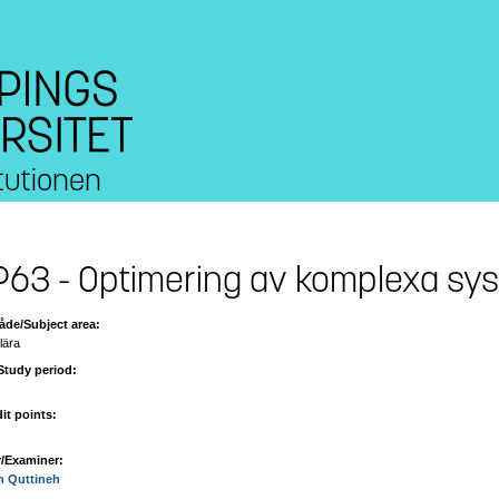
tutionen
63 - Optimering av komplexa sy
de/Subject area:
lära
Study period:
it points:
/Examiner:
n Quttineh