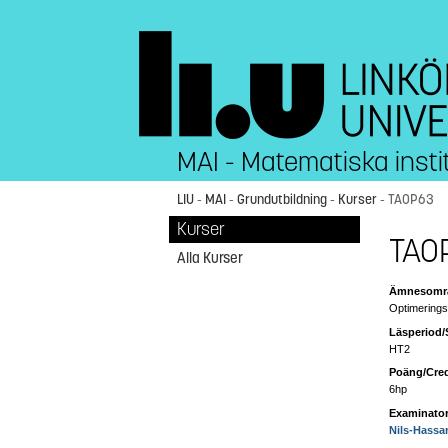
MAI - Matematiska insti
LIU
-
MAI
-
Grundutbildning
-
Kurser
- TAOP63
Kurser
TAOP
Alla Kurser
Ämnesområ
Optimerings
Läsperiod/
HT2
Poäng/Cred
6hp
Examinator
Nils-Hassa