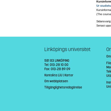
Kursinform
Ur studieh
Kursinformat
(The course 
Sidansvarig
Senast uppd
Linköpings universitet
Or
Om
581 83 LINKÖPING
Fil
Tel: 013-28 10 00
Med
Fax: 013-28 89 09
Tek
Kontakta LiU
|
Kartor
Ut
Om webbplatsen
Ins
Uni
Tillgänglighetsredogörelse