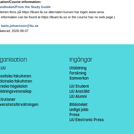
ation/Course information:
andboken/From the Study Guide
ionen finns på https://lisam.liu.se alternativt kursen har ingen www-area.
information can be found at https://lisam.liu.se or the course has no web page
.)
:
karin.johansson@liu.se
aterad: 2026-08-07
ganisation
Ingångar
 LiU
Utbildning
Forskning
osofiska fakulteten
Samverkan
icinska fakulteten
niska högskolan
LiU Student
bildningsvetenskap
LiU Anställd
LiU Alumni
titutioner
versitetsförvaltningen
Biblioteket
Lediga jobb
Press
LiU Electronic Press