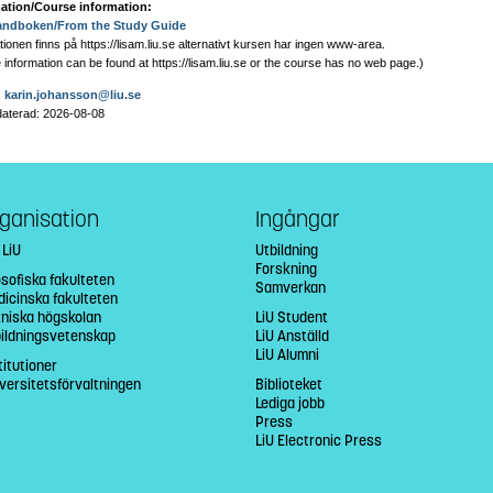
ation/Course information:
andboken/From the Study Guide
ionen finns på https://lisam.liu.se alternativt kursen har ingen www-area.
information can be found at https://lisam.liu.se or the course has no web page
.)
:
karin.johansson@liu.se
aterad: 2026-08-08
ganisation
Ingångar
 LiU
Utbildning
Forskning
osofiska fakulteten
Samverkan
icinska fakulteten
niska högskolan
LiU Student
bildningsvetenskap
LiU Anställd
LiU Alumni
titutioner
versitetsförvaltningen
Biblioteket
Lediga jobb
Press
LiU Electronic Press