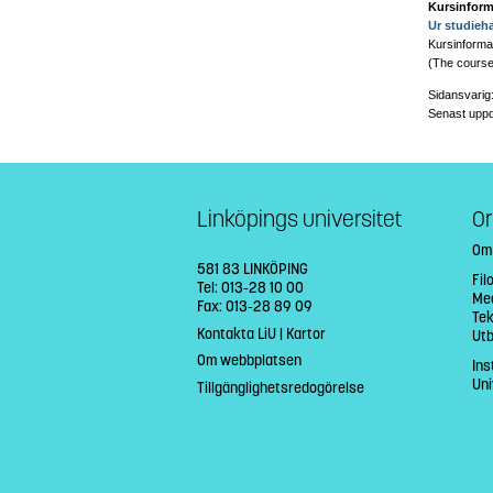
Kursinform
Ur studieh
Kursinformat
(The course 
Sidansvarig
Senast uppd
Linköpings universitet
Or
Om
581 83 LINKÖPING
Fil
Tel: 013-28 10 00
Med
Fax: 013-28 89 09
Tek
Kontakta LiU
|
Kartor
Ut
Om webbplatsen
Ins
Uni
Tillgänglighetsredogörelse