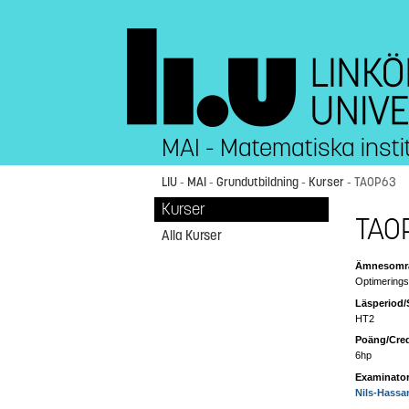
MAI - Matematiska insti
LIU
-
MAI
-
Grundutbildning
-
Kurser
- TAOP63
Kurser
TAOP
Alla Kurser
Ämnesområ
Optimerings
Läsperiod/
HT2
Poäng/Cred
6hp
Examinator
Nils-Hassa