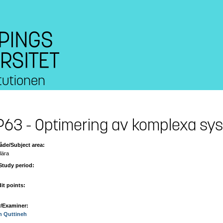
tutionen
63 - Optimering av komplexa sy
de/Subject area:
lära
Study period:
it points:
/Examiner:
n Quttineh