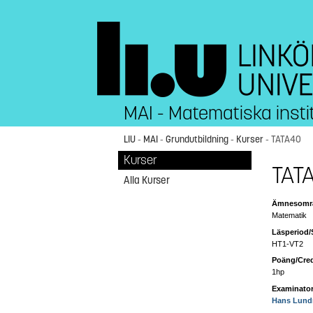
MAI - Matematiska insti
LIU
-
MAI
-
Grundutbildning
-
Kurser
- TATA40
Kurser
TATA
Alla Kurser
Ämnesområ
Matematik
Läsperiod/
HT1-VT2
Poäng/Cred
1hp
Examinator
Hans Lund