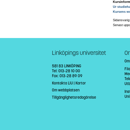
Kursinform
Ur studieh
Kursens w
Sidansvarig
Senast uppd
Linköpings universitet
Or
Om
581 83 LINKÖPING
Fil
Tel: 013-28 10 00
Med
Fax: 013-28 89 09
Tek
Kontakta LiU
|
Kartor
Ut
Om webbplatsen
Ins
Uni
Tillgänglighetsredogörelse