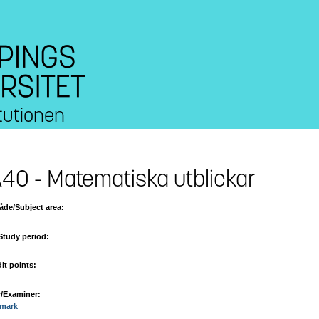
tutionen
40 - Matematiska utblickar
de/Subject area:
Study period:
it points:
/Examiner:
mark