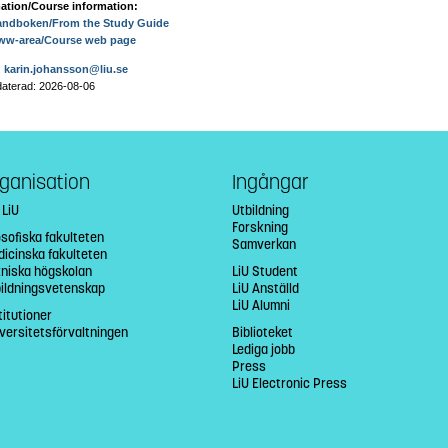
ation/Course information:
andboken/From the Study Guide
ww-area/Course web page
:
karin.johansson@liu.se
aterad: 2026-08-06
ganisation
Ingångar
 LiU
Utbildning
Forskning
osofiska fakulteten
Samverkan
icinska fakulteten
niska högskolan
LiU Student
bildningsvetenskap
LiU Anställd
LiU Alumni
titutioner
versitetsförvaltningen
Biblioteket
Lediga jobb
Press
LiU Electronic Press