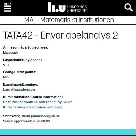
MAI - Matematiska institutionen
TATA42 - Envariabelanalys 2
Ämnesområde/Subject area:
Matematik
Läsperiod/Study period:
VT1
Poäng/Credit points:
6hp
Examinator/Examiner:
Lars Alexandersson
Kursinformation/Course information:
Ur studiehandboken/From the Study Guide
Kursens www-area/Course web page
Sidansvarig:
karin.johansson@liu.se
Senast uppdaterad: 2026-08-09