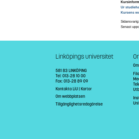
Kursinform
Ur studieh
Kursens w
Sidansvarig
Senast uppd
Linköpings universitet
Or
Om
581 83 LINKÖPING
Fil
Tel: 013-28 10 00
Med
Fax: 013-28 89 09
Tek
Kontakta LiU
|
Kartor
Ut
Om webbplatsen
Ins
Uni
Tillgänglighetsredogörelse