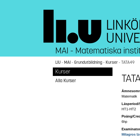
MAI - Matematiska insti
LIU
-
MAI
-
Grundutbildning
-
Kurser
- TATA49
Kurser
TATA
Alla Kurser
Ämnesområ
Matematik
Läsperiod/
HT1-HT2
Poäng/Cred
6hp
Examinator
Milagros I