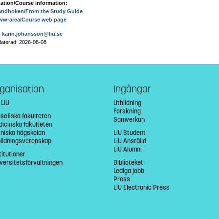
ation/Course information:
andboken/From the Study Guide
ww-area/Course web page
:
karin.johansson@liu.se
aterad: 2026-08-08
ganisation
Ingångar
 LiU
Utbildning
Forskning
osofiska fakulteten
Samverkan
icinska fakulteten
niska högskolan
LiU Student
bildningsvetenskap
LiU Anställd
LiU Alumni
titutioner
versitetsförvaltningen
Biblioteket
Lediga jobb
Press
LiU Electronic Press