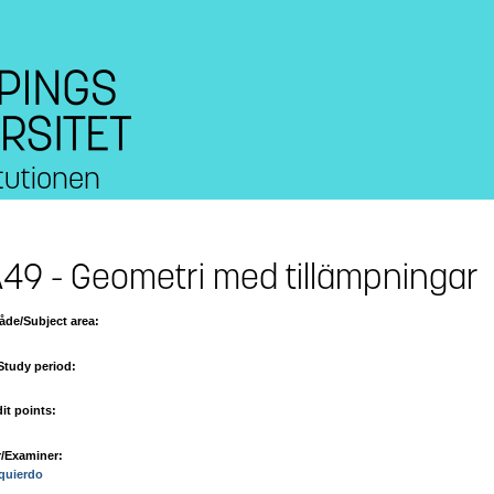
tutionen
49 - Geometri med tillämpningar
de/Subject area:
Study period:
it points:
/Examiner:
zquierdo