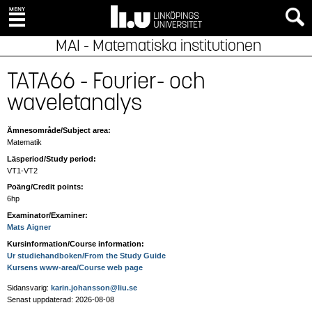
MAI - Matematiska institutionen
TATA66 - Fourier- och
waveletanalys
Ämnesområde/Subject area:
Matematik
Läsperiod/Study period:
VT1-VT2
Poäng/Credit points:
6hp
Examinator/Examiner:
Mats Aigner
Kursinformation/Course information:
Ur studiehandboken/From the Study Guide
Kursens www-area/Course web page
Sidansvarig:
karin.johansson@liu.se
Senast uppdaterad: 2026-08-08