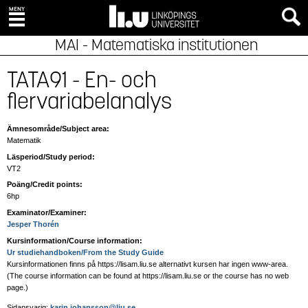
MAI - Matematiska institutionen
TATA91 - En- och
flervariabelanalys
Ämnesområde/Subject area:
Matematik
Läsperiod/Study period:
VT2
Poäng/Credit points:
6hp
Examinator/Examiner:
Jesper Thorén
Kursinformation/Course information:
Ur studiehandboken/From the Study Guide
Kursinformationen finns på https://lisam.liu.se alternativt kursen har ingen www-area.
(The course information can be found at https://lisam.liu.se or the course has no web
page
.)
Sidansvarig:
karin.johansson@liu.se