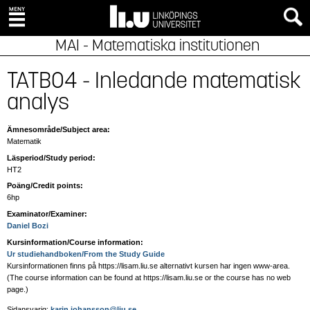
MAI - Matematiska institutionen
TATB04 - Inledande matematisk
analys
Ämnesområde/Subject area:
Matematik
Läsperiod/Study period:
HT2
Poäng/Credit points:
6hp
Examinator/Examiner:
Daniel Bozi
Kursinformation/Course information:
Ur studiehandboken/From the Study Guide
Kursinformationen finns på https://lisam.liu.se alternativt kursen har ingen www-area.
(The course information can be found at https://lisam.liu.se or the course has no web
page
.)
Sidansvarig:
karin.johansson@liu.se