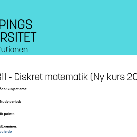
tutionen
11 - Diskret matematik (Ny kurs 2
de/Subject area:
Study period:
it points:
/Examiner:
zquierdo