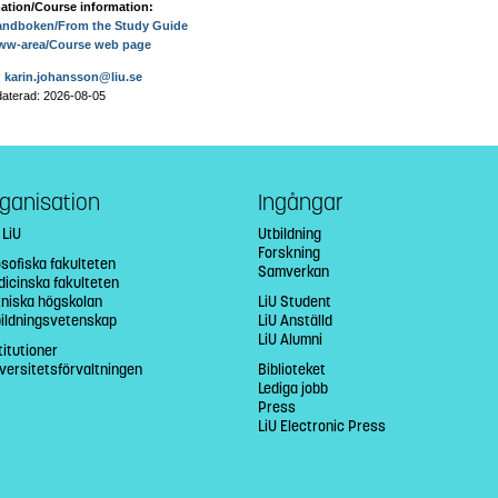
ation/Course information:
andboken/From the Study Guide
ww-area/Course web page
:
karin.johansson@liu.se
aterad: 2026-08-05
ganisation
Ingångar
 LiU
Utbildning
Forskning
osofiska fakulteten
Samverkan
icinska fakulteten
niska högskolan
LiU Student
bildningsvetenskap
LiU Anställd
LiU Alumni
titutioner
versitetsförvaltningen
Biblioteket
Lediga jobb
Press
LiU Electronic Press