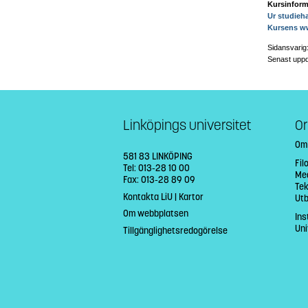
Kursinform
Ur studieh
Kursens w
Sidansvarig
Senast uppd
Linköpings universitet
Or
Om
581 83 LINKÖPING
Fil
Tel: 013-28 10 00
Med
Fax: 013-28 89 09
Tek
Kontakta LiU
|
Kartor
Ut
Om webbplatsen
Ins
Uni
Tillgänglighetsredogörelse