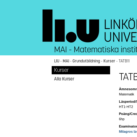
MAI - Matematiska insti
LIU
-
MAI
-
Grundutbildning
-
Kurser
- TATB11
Kurser
TATB
Alla Kurser
Ämnesområ
Matematik
Läsperiod/
HT1-HT2
Poäng/Cred
6hp
Examinator
Milagros I