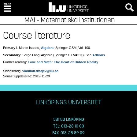
MAI - Matematiska institutionen
Course literature
Primary
I. Martin Isaacs,
Algebra
, Springer GSM, Vol. 100.
Secondary:
Serge Lang: Algebra (Springer GTM#211). See
Adlibris
Further reading:
Love and Math: The Heart of Hidden Reality
Sidansvarig:
vladimir.tkatjev@liu.se
Senast uppdaterad: 2019-11-29
LINKÖPINGS UNIVERSITET
581 83 LINKÖPING
TEL: 013-28 10 00
FAX: 013-28 89 09