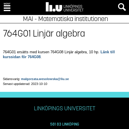
MAI - Matematiska institutionen
764G01 Linjär algebra
764G01 ersätts med kursen 764G08 Linjär algebra, 10 hp.
Länk till
kurssidan för 764G08
.
Sidansvarig:
malgorzata.wesolowska@liu.se
Senast uppdaterad: 2023-10-10
LINKÖPINGS UNIVERSITET
581 83 LINKÖPING