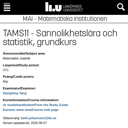
MAI - Matematiska institutionen
TAMS11 - Sannolikhetslära och
statistik, grundkurs
Ämnesområde/Subject area:
Matematisk statistik
Läsperiod/Study period:
VT1
Poäng/Credit points:
6hp
Examinator/Examiner:
Xiangfeng Yang
Kursinformation/Course information:
Ur studiehandboken/From the Study Guide
Kursens www-area/Course web page
Sidansvarig:
karin.johansson@liu.se
Senast uppdaterad: 2026-08-07