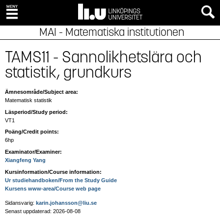
MAI - Matematiska institutionen
TAMS11 - Sannolikhetslära och
statistik, grundkurs
Ämnesområde/Subject area:
Matematisk statistik
Läsperiod/Study period:
VT1
Poäng/Credit points:
6hp
Examinator/Examiner:
Xiangfeng Yang
Kursinformation/Course information:
Ur studiehandboken/From the Study Guide
Kursens www-area/Course web page
Sidansvarig:
karin.johansson@liu.se
Senast uppdaterad: 2026-08-08