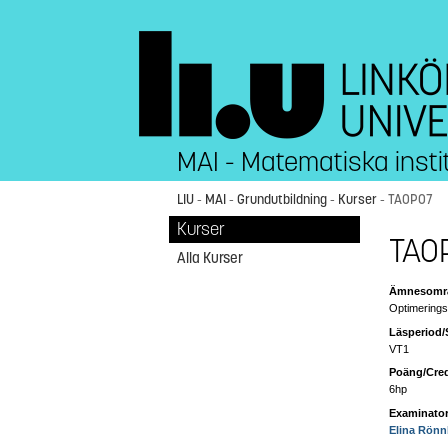
MAI - Matematiska insti
LIU
-
MAI
-
Grundutbildning
-
Kurser
- TAOP07
Kurser
TAOP
Alla Kurser
Ämnesområ
Optimerings
Läsperiod/
VT1
Poäng/Cred
6hp
Examinator
Elina Rönn