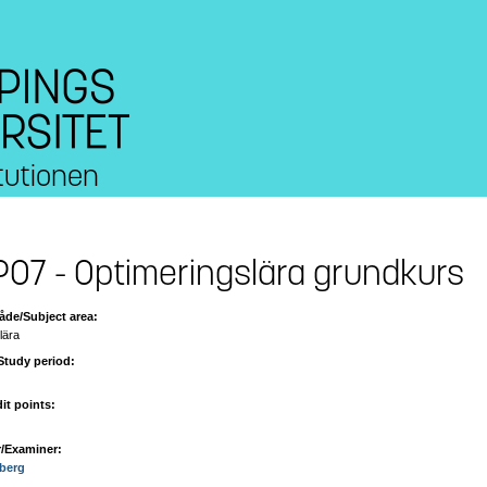
tutionen
07 - Optimeringslära grundkurs
de/Subject area:
lära
Study period:
it points:
/Examiner:
berg