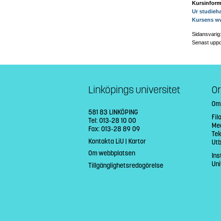
Kursinform
Ur studieh
Kursens w
Sidansvarig
Senast uppd
Linköpings universitet
Or
Om
581 83 LINKÖPING
Fil
Tel: 013-28 10 00
Med
Fax: 013-28 89 09
Tek
Kontakta LiU
|
Kartor
Ut
Om webbplatsen
Ins
Uni
Tillgänglighetsredogörelse