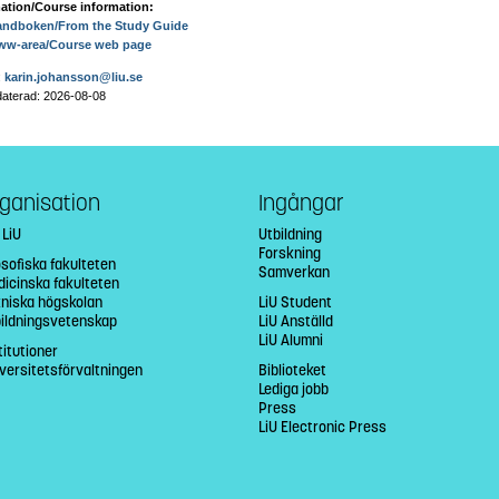
ation/Course information:
andboken/From the Study Guide
ww-area/Course web page
:
karin.johansson@liu.se
aterad: 2026-08-08
ganisation
Ingångar
 LiU
Utbildning
Forskning
osofiska fakulteten
Samverkan
icinska fakulteten
niska högskolan
LiU Student
bildningsvetenskap
LiU Anställd
LiU Alumni
titutioner
versitetsförvaltningen
Biblioteket
Lediga jobb
Press
LiU Electronic Press