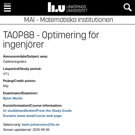
MAI - Matematiska institutionen
TAOP88 - Optimering för
ingenjörer
Ämnesområde/Subject area:
Optimeringslära
Läsperiod/Study period:
VT1
Poäng/Credit points:
6hp
Examinator/Examiner:
Björn Morén
Kursinformation/Course information:
Ur studiehandboken/From the Study Guide
Kursens www-area/Course web page
Sidansvarig:
karin.johansson@liu.se
Senast uppdaterad: 2026-08-06