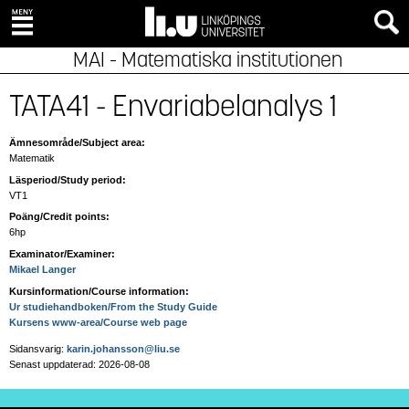
MAI - Matematiska institutionen
TATA41 - Envariabelanalys 1
Ämnesområde/Subject area:
Matematik
Läsperiod/Study period:
VT1
Poäng/Credit points:
6hp
Examinator/Examiner:
Mikael Langer
Kursinformation/Course information:
Ur studiehandboken/From the Study Guide
Kursens www-area/Course web page
Sidansvarig:
karin.johansson@liu.se
Senast uppdaterad: 2026-08-08