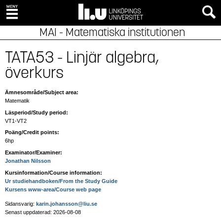
MAI - Matematiska institutionen
TATA53 - Linjär algebra,
överkurs
Ämnesområde/Subject area:
Matematik
Läsperiod/Study period:
VT1-VT2
Poäng/Credit points:
6hp
Examinator/Examiner:
Jonathan Nilsson
Kursinformation/Course information:
Ur studiehandboken/From the Study Guide
Kursens www-area/Course web page
Sidansvarig:
karin.johansson@liu.se
Senast uppdaterad: 2026-08-08