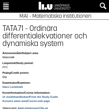
MAI - Matematiska institutionen
TATA71 - Ordinära
differentialekvationer och
dynamiska system
Ämnesområde/Subject area:
Matematik
Läsperiod/Study period:
HT2
Poäng/Credit points:
6hp
Examinator/Examiner:
Hans Lundmark
Kursinformation/Course information:
Ur studiehandboken/From the Study Guide
Kursens www-area/Course web page
Sidansvarig:
karin.johansson@liu.se