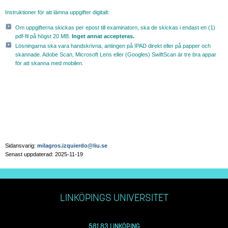
Instruktioner för att lämna uppgifter digitalt:
Om uppgifterna skickas per epost till examinatorn, ska de skickas i endast en (1)
pdf-fil på högst 20 MB.
Inget annat accepteras.
Lösningarna ska vara handskrivna, antingen på IPAD direkt eller på papper och
skannade. Adobe Scan, Microsoft Lens eller (Googles) SwiftScan är tre bra appar
för att skanna med mobilen.
Sidansvarig:
milagros.izquierdo@liu.se
Senast uppdaterad: 2025-11-19
LINKÖPINGS UNIVERSITET
581 83 LINKÖPING