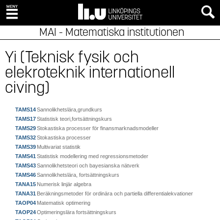
MAI - Matematiska institutionen
Yi (Teknisk fysik och
elekroteknik internationell
civing)
TAMS14
Sannolikhetslära,grundkurs
TAMS17
Statistisk teori,fortsättningskurs
TAMS29
Stokastiska processer för finansmarknadsmodeller
TAMS32
Stokastiska processer
TAMS39
Multivariat statistik
TAMS41
Statistisk modellering med regressionsmetoder
TAMS43
Sannolikhetsteori och bayesianska nätverk
TAMS46
Sannolikhetslära, fortsättningskurs
TANA15
Numerisk linjär algebra
TANA31
Beräkningsmetoder för ordinära och partiella differentialekvationer
TAOP04
Matematisk optimering
TAOP24
Optimeringslära fortsättningskurs