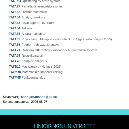
TAOP34
Optimering av stora system
TATA27
Partiella differentialekvationer
TATA32
Diskret matematik
TATA34
Analys, överkurs
TATA53
Linjär algebra, överkurs
TATA54
Talteori
TATA55
Abstrakt algebra
TATA62
Projektkurs i tillämpad matematik, CDIO (ges sista gången 2025)
TATA66
Fourier- och waveletanalys
TATA71
Ordinära differentialekvationer och dynamiska system
TATA75
Relativitetsteori
TATA78
Komplex analys fk
TATB10
Matrisanalys (Ny kurs 2026)
TATM38
Matematiska modeller i biologi
TATM85
Funktionalanalys
Sidansvarig:
karin.johansson@liu.se
Senast uppdaterad: 2026-08-07
LINKÖPINGS UNIVERSITET